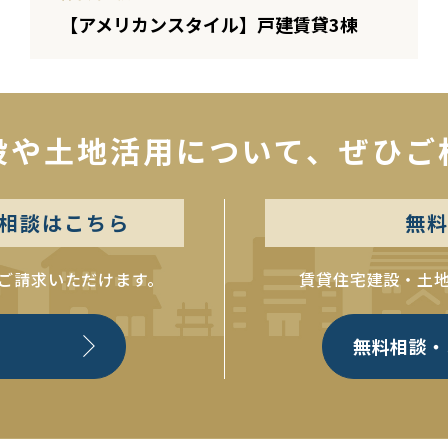
【アメリカンスタイル】戸建賃貸3棟
設や土地活用について、
ぜひご
1
2
3
4
次へ
相談はこちら
無
ご請求いただけます。
賃貸住宅建設・土
無料相談・